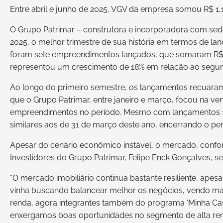
Entre abril e junho de 2025, VGV da empresa somou R$ 1,1
O Grupo Patrimar – construtora e incorporadora com sede 
2025, o melhor trimestre de sua história em termos de l
foram sete empreendimentos lançados, que somaram R$ 1
representou um crescimento de 18% em relação ao segund
Ao longo do primeiro semestre, os lançamentos recuaram 
que o Grupo Patrimar, entre janeiro e março, focou na ve
empreendimentos no período. Mesmo com lançamentos 
similares aos de 31 de março deste ano, encerrando o perí
Apesar do cenário econômico instável, o mercado, confo
Investidores do Grupo Patrimar, Felipe Enck Gonçalves, se
“O mercado imobiliário continua bastante resiliente, ape
vinha buscando balancear melhor os negócios, vendo m
renda, agora integrantes também do programa ‘Minha Casa
enxergamos boas oportunidades no segmento de alta ren