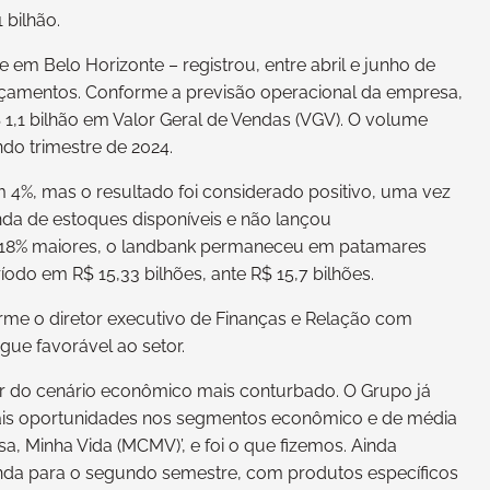
 bilhão.
em Belo Horizonte – registrou, entre abril e junho de
ançamentos. Conforme a previsão operacional da empresa,
,1 bilhão em Valor Geral de Vendas (VGV). O volume
o trimestre de 2024.
4%, mas o resultado foi considerado positivo, uma vez
nda de estoques disponíveis e não lançou
18% maiores, o landbank permaneceu em patamares
odo em R$ 15,33 bilhões, ante R$ 15,7 bilhões.
rme o diretor executivo de Finanças e Relação com
gue favorável ao setor.
sar do cenário econômico mais conturbado. O Grupo já
ais oportunidades nos segmentos econômico e de média
, Minha Vida (MCMV)’, e foi o que fizemos. Ainda
da para o segundo semestre, com produtos específicos