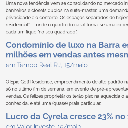
Uma nova tendência vem se consolidando no mercado imobi
banheiros e closets duplos na suíte-master, uma demanda
privacidade e o conforto. Os espaços separados de higien
residencial” — onde o quarto do casal torna-se uma exper
cada um fique “no seu quadrado”.
Condomínio de luxo na Barra e
milhões em vendas antes mesm
em Tempo Real RJ, 15/maio
O Epic Golf Residence, empreendimento de alto padrão na 
só no último fim de semana, em evento de pré-apresentaç
vendas. Os felizes proprietários terão piscina aquecida o
conhecida, e até uma (quase) praia particular.
Lucro da Cyrela cresce 23% no 1
em Valor Investe, 15/maio