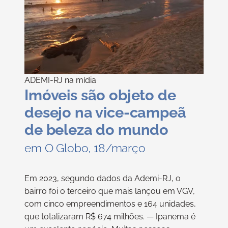
ADEMI-RJ na mídia
Imóveis são objeto de
desejo na vice-campeã
de beleza do mundo
em O Globo, 18/março
Em 2023, segundo dados da Ademi-RJ, o
bairro foi o terceiro que mais lançou em VGV,
com cinco empreendimentos e 164 unidades,
que totalizaram R$ 674 milhões. — Ipanema é