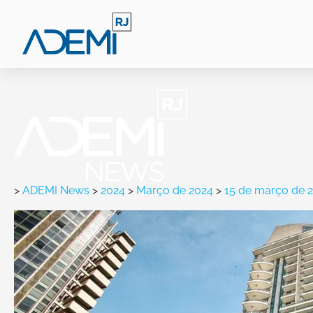
>
ADEMI News
>
2024
>
Março de 2024
>
15 de março de 