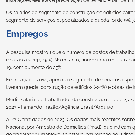
instalações elétricas e preparação de terreno – também
Os salários do segmento de construção de edifícios caíra
segmento de serviços especializados a queda foi de 9%, j
Empregos
A pesquisa mostrou que o número de postos de trabalho
relação a 2014 (-15%). No entanto, houve uma recuperaçã
19, com aumento de 25%.
Em relação a 2014, apenas o segmento de serviços especi
tiveram queda: construção de edifícios (-29%) e obras de in
Média salarial do trabalhador da construção caiu de 2,7 
2023 - Fernando Frazão/Agência Brasil/Arquivo
A PAIC traz dados de 2023. Os dados mais recentes sobre
Nacional por Amostra de Domicílios (Pnad), que indicam q
do trabalhador manteve-se estável em relação ao último