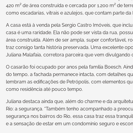
420 m² de área construída e cercada por 1.200 m² de terr
como escadarias, vitrais e azulejos, que contam parte da hi
A casa está à venda pela Sergio Castro Imóveis, que incl
casa é uma raridade. Ela não pode ser vista da rua, pos
área construída. Além de ser ampla, super confortável, ro
traz consigo tanta história preservada. Uma excelente opo
Juliana Malafaia, corretora parceira que vem divulgando 
O casarão foi ocupado por anos pela família Boesch. Ain
do tempo, a fachada permanece intacta, com detalhes q
lembram as edificações de Petrópolis, com elementos qu
como residência até pouco tempo.
Juliana destaca ainda que, além do charme e da arquitet
Rio: a segurança. “Também tenho acompanhado a preocup
segurança nos bairros do Rio, essa casa traz essa tranqu
e a sensação de estar em um condomínio seguro e escon