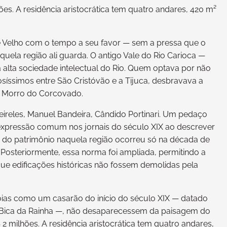
es. A residência aristocrática tem quatro andares, 420 m²
 Velho com o tempo a seu favor — sem a pressa que o
uela região ali guarda. O antigo Vale do Rio Carioca —
a alta sociedade intelectual do Rio. Quem optava por não
iosíssimos entre São Cristóvão e a Tijuca, desbravava a
do Morro do Corcovado.
ireles, Manuel Bandeira, Cândido Portinari. Um pedaço
 expressão comum nos jornais do século XIX ao descrever
ão do patrimônio naquela região ocorreu só na década de
Posteriormente, essa norma foi ampliada, permitindo a
ue edificações históricas não fossem demolidas pela
joias como um casarão do início do século XIX — datado
ca Bica da Rainha —, não desaparecessem da paisagem do
 2 milhões. A residência aristocrática tem quatro andares,