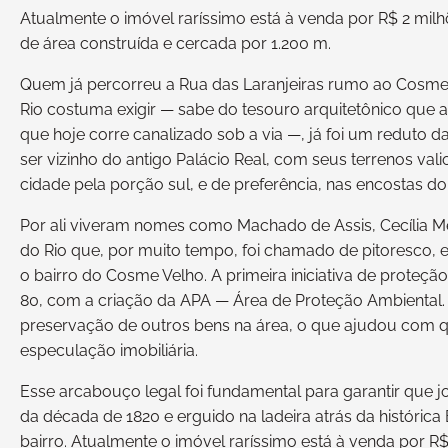
Atualmente o imóvel raríssimo está à venda por R$ 2 milhõ
de área construída e cercada por 1.200 m.
Quem já percorreu a Rua das Laranjeiras rumo ao Cosme
Rio costuma exigir — sabe do tesouro arquitetônico que aq
que hoje corre canalizado sob a via —, já foi um reduto d
ser vizinho do antigo Palácio Real, com seus terrenos val
cidade pela porção sul, e de preferência, nas encostas 
Por ali viveram nomes como Machado de Assis, Cecília Me
do Rio que, por muito tempo, foi chamado de pitoresco,
o bairro do Cosme Velho. A primeira iniciativa de proteç
80, com a criação da APA — Área de Proteção Ambiental. 
preservação de outros bens na área, o que ajudou com q
especulação imobiliária.
Esse arcabouço legal foi fundamental para garantir que 
da década de 1820 e erguido na ladeira atrás da históri
bairro. Atualmente o imóvel raríssimo está à venda por R$