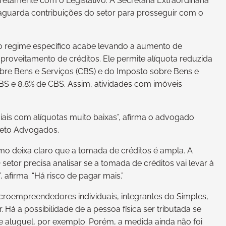
etamente com o Legislativo. A Secretaria Extraordinária
e aguarda contribuições do setor para prosseguir com o
 o regime específico acabe levando a aumento de
aproveitamento de créditos. Ele permite alíquota reduzida
bre Bens e Serviços (CBS) e do Imposto sobre Bens e
IBS e 8,8% de CBS. Assim, atividades com imóveis
ciais com alíquotas muito baixas”, afirma o advogado
 Neto Advogados.
umo deixa claro que a tomada de créditos é ampla. A
O setor precisa analisar se a tomada de créditos vai levar à
 afirma. “Há risco de pagar mais.”
icroempreendedores individuais, integrantes do Simples,
 Há a possibilidade de a pessoa física ser tributada se
e aluguel, por exemplo. Porém, a medida ainda não foi