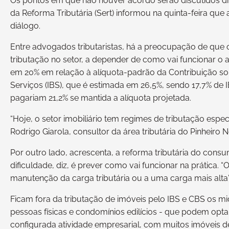
Os pontos em que não houver acordo serão discutidos dir
da Reforma Tributária (Sert) informou na quinta-feira qu
diálogo.
Entre advogados tributaristas, há a preocupação de que
tributação no setor, a depender de como vai funcionar o 
em 20% em relação à alíquota-padrão da Contribuição so
Serviços (IBS), que é estimada em 26,5%, sendo 17,7% de 
pagariam 21,2% se mantida a alíquota projetada.
“Hoje, o setor imobiliário tem regimes de tributação espe
Rodrigo Giarola, consultor da área tributária do Pinheiro
Por outro lado, acrescenta, a reforma tributária do cons
dificuldade, diz, é prever como vai funcionar na prática. “
manutenção da carga tributária ou a uma carga mais alta”,
Ficam fora da tributação de imóveis pelo IBS e CBS os m
pessoas físicas e condomínios edilícios - que podem optar.
configurada atividade empresarial, com muitos imóveis d