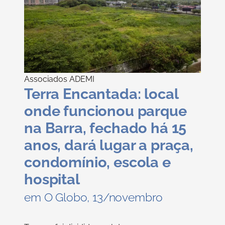
Associados ADEMI
Terra Encantada: local
onde funcionou parque
na Barra, fechado há 15
anos, dará lugar a praça,
condomínio, escola e
hospital
em O Globo, 13/novembro