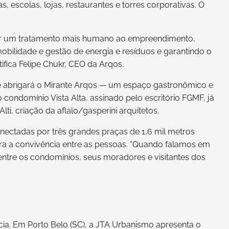
s, escolas, lojas, restaurantes e torres corporativas. O
dar um tratamento mais humano ao empreendimento,
bilidade e gestão de energia e resíduos e garantindo o
ifica Felipe Chukr, CEO da Arqos.
que abrigará o Mirante Arqos — um espaço gastronômico e
ondomínio Vista Alta, assinado pelo escritório FGMF, já
ti, criação da aflalo/gasperini arquitetos.
onectadas por três grandes praças de 1,6 mil metros
ara a convivência entre as pessoas. “Quando falamos em
ntre os condomínios, seus moradores e visitantes dos
a. Em Porto Belo (SC), a JTA Urbanismo apresenta o