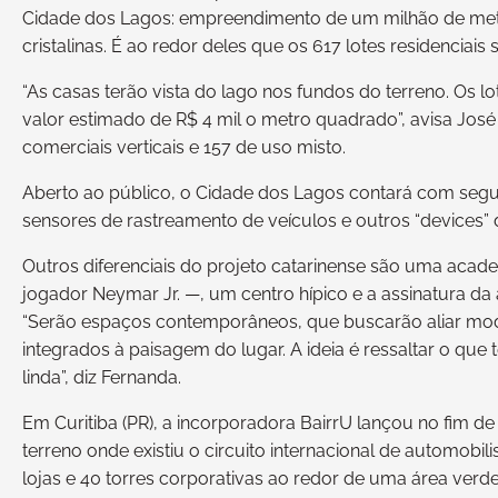
Cidade dos Lagos: empreendimento de um milhão de met
cristalinas. É ao redor deles que os 617 lotes residenciais 
“As casas terão vista do lago nos fundos do terreno. Os
valor estimado de R$ 4 mil o metro quadrado”, avisa José
comerciais verticais e 157 de uso misto.
Aberto ao público, o Cidade dos Lagos contará com segu
sensores de rastreamento de veículos e outros “devices” d
Outros diferenciais do projeto catarinense são uma acad
jogador Neymar Jr. —, um centro hípico e a assinatura da
“Serão espaços contemporâneos, que buscarão aliar mod
integrados à paisagem do lugar. A ideia é ressaltar o que 
linda”, diz Fernanda.
Em Curitiba (PR), a incorporadora BairrU lançou no fim d
terreno onde existiu o circuito internacional de automobi
lojas e 40 torres corporativas ao redor de uma área ver