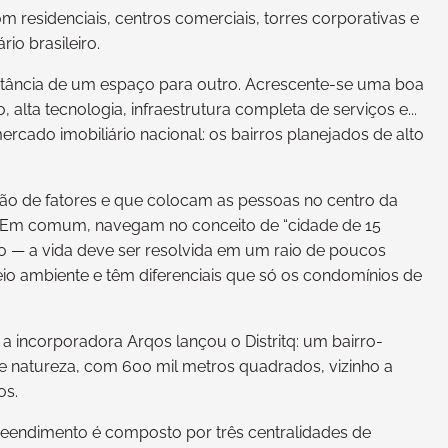
residenciais, centros comerciais, torres corporativas e
io brasileiro.
distância de um espaço para outro. Acrescente-se uma boa
 alta tecnologia, infraestrutura completa de serviços e...
cado imobiliário nacional: os bairros planejados de alto
o de fatores e que colocam as pessoas no centro da
ís. Em comum, navegam no conceito de “cidade de 15
o — a vida deve ser resolvida em um raio de poucos
io ambiente e têm diferenciais que só os condomínios de
 a incorporadora Arqos lançou o Distritq: um bairro-
e natureza, com 600 mil metros quadrados, vizinho a
os.
reendimento é composto por três centralidades de