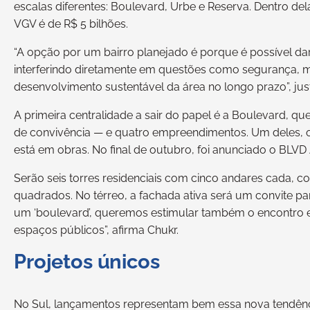
escalas diferentes: Boulevard, Urbe e Reserva. Dentro dela
VGV é de R$ 5 bilhões.
“A opção por um bairro planejado é porque é possível 
interferindo diretamente em questões como segurança, mo
desenvolvimento sustentável da área no longo prazo”, just
A primeira centralidade a sair do papel é a Boulevard, 
de convivência — e quatro empreendimentos. Um deles, o c
está em obras. No final de outubro, foi anunciado o BLVD Al
Serão seis torres residenciais com cinco andares cada, c
quadrados. No térreo, a fachada ativa será um convite p
um ‘boulevard’, queremos estimular também o encontro e
espaços públicos”, afirma Chukr.
Projetos únicos
No Sul, lançamentos representam bem essa nova tendênci