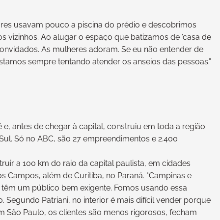
res usavam pouco a piscina do prédio e descobrimos
dos vizinhos. Ao alugar o espaço que batizamos de ’casa de
 convidados. As mulheres adoram. Se eu não entender de
estamos sempre tentando atender os anseios das pessoas.”
e, antes de chegar à capital, construiu em toda a região:
ul. Só no ABC, são 27 empreendimentos e 2.400
truir a 100 km do raio da capital paulista, em cidades
s Campos, além de Curitiba, no Paraná. "Campinas e
ue têm um público bem exigente. Fomos usando essa
 Segundo Patriani, no interior é mais difícil vender porque
m São Paulo, os clientes são menos rigorosos, fecham