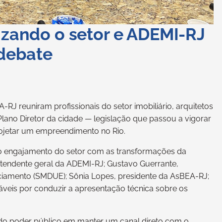
izando o setor e ADEMI-RJ
 debate
RJ reuniram profissionais do setor imobiliário, arquitetos
lano Diretor da cidade — legislação que passou a vigorar
projetar um empreendimento no Rio.
o o engajamento do setor com as transformações da
intendente geral da ADEMI-RJ; Gustavo Guerrante,
ciamento (SMDUE); Sônia Lopes, presidente da AsBEA-RJ;
áveis por conduzir a apresentação técnica sobre os
 do poder público em manter um canal direto com o