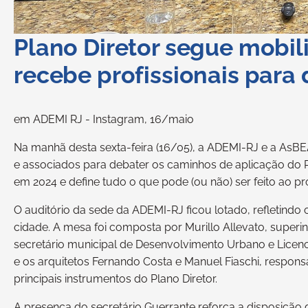
Plano Diretor segue mobil
recebe profissionais para
em ADEMI RJ - Instagram, 16/maio
Na manhã desta sexta-feira (16/05), a ADEMI-RJ e a AsBEA-
e associados para debater os caminhos de aplicação do P
em 2024 e define tudo o que pode (ou não) ser feito ao 
O auditório da sede da ADEMI-RJ ficou lotado, refletind
cidade. A mesa foi composta por Murillo Allevato, super
secretário municipal de Desenvolvimento Urbano e Licen
e os arquitetos Fernando Costa e Manuel Fiaschi, respons
principais instrumentos do Plano Diretor.
A presença do secretário Guerrante reforça a disposição