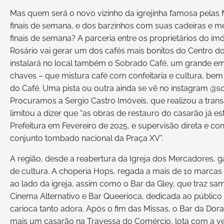
Mas quem será o novo vizinho da igrejinha famosa pelas
finais de semana, e dos barzinhos com suas cadeiras e m
finais de semana? A parceria entre os proprietários do i
Rosário vai gerar um dos cafés mais bonitos do Centro do 
instalará no local também o Sobrado Café, um grande e
chaves – que mistura café com confeitaria e cultura, bem
do Café. Uma pista ou outra ainda se vê no instagram @
Procuramos a Sergio Castro Imóveis, que realizou a transa
limitou a dizer que “as obras de restauro do casarão já
Prefeitura em Fevereiro de 2025, e supervisão direta e co
conjunto tombado nacional da Praça XV”.
A região, desde a reabertura da Igreja dos Mercadores,
de cultura. A choperia Hops, regada a mais de 10 marcas 
ao lado da igreja, assim como o Bar da Gley, que traz sa
Cinema Alternativo e Bar Queerioca, dedicada ao público
carioca tanto adora. Após o fim das Missas, o Bar da Dor
mais um casarão na Travessa do Comércio, lota com a ven