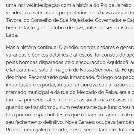
uma incrível interligação com a história do Rio de Janeiro
vendeu-o a seus atuais proprietários, e os havia adquiri
Távora, do Conselho de Sua Majestade, Governador e Capi
bem distante: 3 de outubro de 1721, antes de ser construí
Lapa.
Mas a história continua! O prédio, de três andares e gene
varandas e bonitos detalhes e afrescos, foi construído ap
pelas bombas disparadas pelo encouraçado Aquidabã; as 
e lançaram ao solo a imagem de Nossa Senhora da Fé que
dedinhos. Reconstruído pela irmandade, foi logo ocupad
importação e exportação que funcionava sob a razão social
mercado municipal e da rua do Mercado do Peixe, era a p
famosa por seus cafés, confeitarias, joalherias e Casa
quando se transformou num restaurante que funcionou 
fora por um espanhol destes que reinam no ramo da alimen
seu fechamento definitivo, Nova Geraes; ocupava també
Proeza, uma galeria de arte, e está sendo também totalme