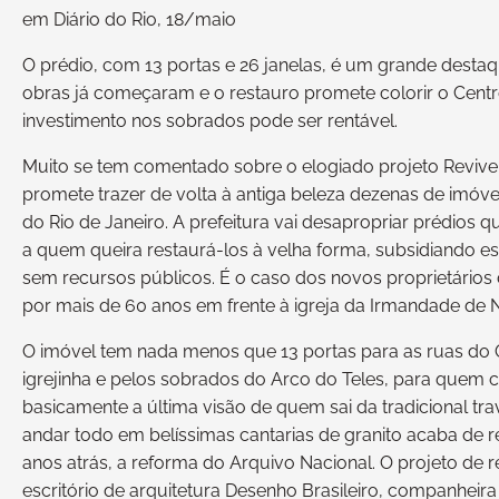
em Diário do Rio, 18/maio
O prédio, com 13 portas e 26 janelas, é um grande desta
obras já começaram e o restauro promete colorir o Centr
investimento nos sobrados pode ser rentável.
Muito se tem comentado sobre o elogiado projeto Reviver
promete trazer de volta à antiga beleza dezenas de imóv
do Rio de Janeiro. A prefeitura vai desapropriar prédios
a quem queira restaurá-los à velha forma, subsidiando e
sem recursos públicos. É o caso dos novos proprietários 
por mais de 60 anos em frente à igreja da Irmandade de
O imóvel tem nada menos que 13 portas para as ruas do
igrejinha e pelos sobrados do Arco do Teles, para quem 
basicamente a última visão de quem sai da tradicional t
andar todo em belíssimas cantarias de granito acaba de r
anos atrás, a reforma do Arquivo Nacional. O projeto de re
escritório de arquitetura Desenho Brasileiro, companheir