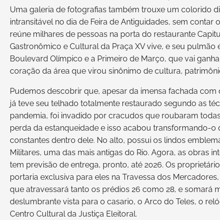
Uma galeria de fotografias também trouxe um colorido dif
intransitável no dia de Feira de Antiguidades, sem conta
reúne milhares de pessoas na porta do restaurante Capitu
Gastronômico e Cultural da Praça XV vive, e seu pulmão é
Boulevard Olímpico e a Primeiro de Março, que vai gan
coração da área que virou sinônimo de cultura, patrimônio
Pudemos descobrir que, apesar da imensa fachada com q
já teve seu telhado totalmente restaurado segundo as téc
pandemia, foi invadido por cracudos que roubaram todas
perda da estanqueidade e isso acabou transformando-o 
constantes dentro dele. No alto, possui os lindos emblem
Militares, uma das mais antigas do Rio. Agora, as obras 
tem previsão de entrega, pronto, até 2026. Os proprietár
portaria exclusiva para eles na Travessa dos Mercadores,
que atravessará tanto os prédios 26 como 28, e somará m
deslumbrante vista para o casario, o Arco do Teles, o re
Centro Cultural da Justiça Eleitoral.