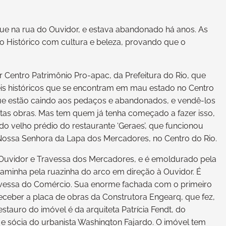
que na rua do Ouvidor, e estava abandonado há anos. As
o Histórico com cultura e beleza, provando que o
 Centro Patrimônio Pro-apac, da Prefeitura do Rio, que
eis históricos que se encontram em mau estado no Centro
 que estão caindo aos pedaços e abandonados, e vendê-los
stas obras. Mas tem quem já tenha começado a fazer isso,
do velho prédio do restaurante ‘Geraes’, que funcionou
 Nossa Senhora da Lapa dos Mercadores, no Centro do Rio.
 Ouvidor e Travessa dos Mercadores, e é emoldurado pela
caminha pela ruazinha do arco em direção à Ouvidor. É
ravessa do Comércio. Sua enorme fachada com o primeiro
eceber a placa de obras da Construtora Engearq, que fez,
stauro do imóvel é da arquiteta Patrícia Fendt, do
a e sócia do urbanista Washington Fajardo. O imóvel tem