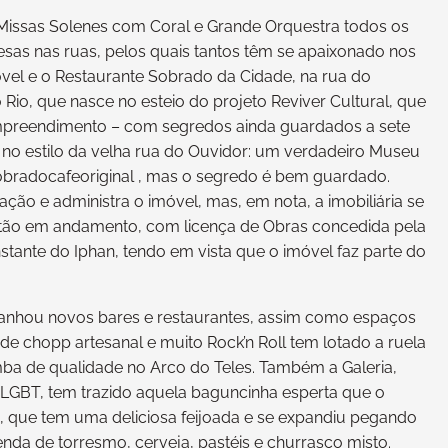
 Missas Solenes com Coral e Grande Orquestra todos os
esas nas ruas, pelos quais tantos têm se apaixonado nos
móvel e o Restaurante Sobrado da Cidade, na rua do
Rio, que nasce no esteio do projeto Reviver Cultural, que
mpreendimento – com segredos ainda guardados a sete
 no estilo da velha rua do Ouvidor: um verdadeiro Museu
sobradocafeoriginal , mas o segredo é bem guardado.
ção e administra o imóvel, mas, em nota, a imobiliária se
 estão em andamento, com licença de Obras concedida pela
nstante do Iphan, tendo em vista que o imóvel faz parte do
 ganhou novos bares e restaurantes, assim como espaços
de chopp artesanal e muito Rock’n Roll tem lotado a ruela
mba de qualidade no Arco do Teles. Também a Galeria,
 LGBT, tem trazido aquela baguncinha esperta que o
a, que tem uma deliciosa feijoada e se expandiu pegando
da de torresmo, cerveja, pastéis e churrasco misto.