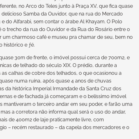
erente, no Arco do Teles junto à Praça XV, que fica quase
r o delicioso Samba da Ouvidor, que na rua do Mercado
 e do Alfarabi, sem contar o árabe Al Khayam. O Polo
 o trecho da rua do Ouvidor e da Rua do Rosário entre o
har um charmoso café e museu pra chamar de seu, bem no
 histórico e ƒé.
uase 30m de frente, o imóvel possui cerca de 700m2, e
nicas de telhado do século XIX. O prédio, durante a
 as calhas de cobre dos telhados, o que ocasionou a
quase numa ruína, após quase 4 anos de chuvas
as da histórica Imperial Irmandade da Santa Cruz dos
internas e de fachada já começaram e o belíssimo imóvel
ios mantiveram o terceiro andar em seu poder, e farão uma
 mas a corretora não informa qual será o uso do andar,
ais de 400m2 de laje praticamente livre, com
lógio – recém restaurado – da capela dos mercadores e o