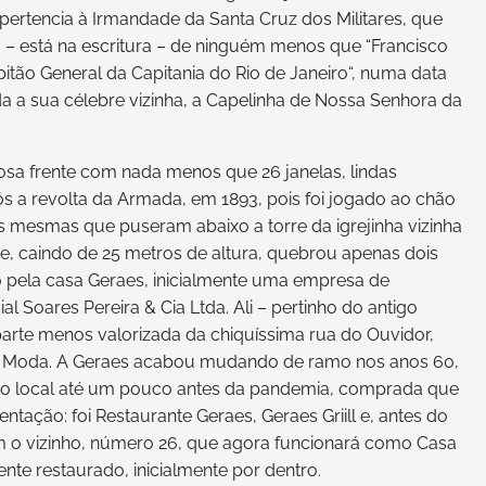
: pertencia à Irmandade da Santa Cruz dos Militares, que
do – está na escritura – de ninguém menos que “Francisco
tão General da Capitania do Rio de Janeiro“, numa data
da a sua célebre vizinha, a Capelinha de Nossa Senhora da
rosa frente com nada menos que 26 janelas, lindas
ós a revolta da Armada, em 1893, pois foi jogado ao chão
mesmas que puseram abaixo a torre da igrejinha vizinha
, caindo de 25 metros de altura, quebrou apenas dois
o pela casa Geraes, inicialmente uma empresa de
 Soares Pereira & Cia Ltda. Ali – pertinho do antigo
arte menos valorizada da chiquíssima rua do Ouvidor,
s de Moda. A Geraes acabou mudando de ramo nos anos 60,
no local até um pouco antes da pandemia, comprada que
tação: foi Restaurante Geraes, Geraes Griill e, antes do
m o vizinho, número 26, que agora funcionará como Casa
nte restaurado, inicialmente por dentro.